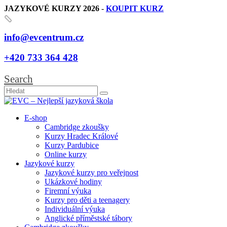
JAZYKOVÉ KURZY 2026
-
KOUPIT KURZ
info@evcentrum.cz
+420 733 364 428
Search
E-shop
Cambridge zkoušky
Kurzy Hradec Králové
Kurzy Pardubice
Online kurzy
Jazykové kurzy
Jazykové kurzy pro veřejnost
Ukázkové hodiny
Firemní výuka
Kurzy pro děti a teenagery
Individuální výuka
Anglické příměstské tábory