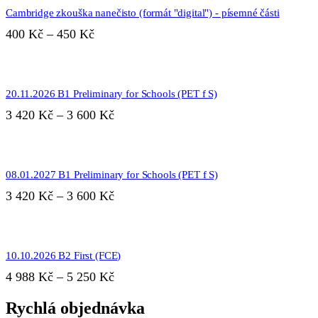
produkt
Cambridge zkouška nanečisto (formát "digital") - písemné části
má
více
Rozpětí
400
Kč
–
450
Kč
variant.
cen:
Možnosti
400 Kč
lze
Tento
až
vybrat
produkt
na
450 Kč
20.11.2026 B1 Preliminary for Schools (PET f S)
má
stránce
více
Rozpětí
3 420
Kč
–
3 600
Kč
produktu
variant.
cen:
Možnosti
3
lze
Tento
420 Kč
vybrat
produkt
na
až
08.01.2027 B1 Preliminary for Schools (PET f S)
má
stránce
3
více
Rozpětí
3 420
Kč
–
3 600
Kč
produktu
variant.
600 Kč
cen:
Možnosti
3
lze
Tento
420 Kč
vybrat
produkt
na
až
10.10.2026 B2 First (FCE)
má
stránce
3
více
Rozpětí
4 988
Kč
–
5 250
Kč
produktu
variant.
600 Kč
cen:
Možnosti
Rychlá objednávka
4
lze