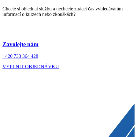
988 Kč
vybrat
na
až
Chcete si objednat službu a nechcete ztrácet čas vyhledáváním
stránce
5
informací o kurzech nebo zkouškách?
produktu
250 Kč
Zavolejte nám
+420 733 364 428
VYPLNIT OBJEDNÁVKU