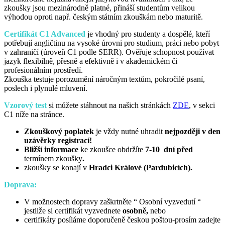
zkoušky jsou mezinárodně platné, přináší studentům velikou
výhodou oproti např. českým státním zkouškám nebo maturitě.
Certifikát C1 Advanced
je vhodný pro studenty a dospělé, kteří
potřebují angličtinu na vysoké úrovni pro studium, práci nebo pobyt
v zahraničí (úroveň C1 podle SERR). Ověřuje schopnost používat
jazyk flexibilně, přesně a efektivně i v akademickém či
profesionálním prostředí.
Zkouška testuje porozumění náročným textům, pokročilé psaní,
poslech i plynulé mluvení.
Vzorový test
si můžete stáhnout na našich stránkách
ZDE
, v sekci
C1 níže na stránce.
Zkouškový poplatek
je vždy nutné uhradit
nejpozději v den
uzávěrky registrací!
Bližší informace
ke zkoušce obdržíte
7-10 dní před
termínem zkoušky
.
zkoušky se konají v
Hradci Králové (Pardubicích).
Doprava:
V možnostech dopravy zaškrtněte “ Osobní vyzvedutí “
jestliže si certifikát vyzvednete
osobně,
nebo
certifikáty posíláme doporučeně českou poštou-prosím zadejte