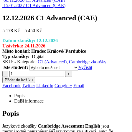
06.11.2026 C1 Advanced (CAE)
15.01.2027 C1 Advanced (CAE)
12.12.2026 C1 Advanced (CAE)
Rozpětí
5 178
Kč
–
5 450
Kč
cen:
Datum zkoušky: 12.12.2026
5
Uzávěrka: 24.11.2026
178 Kč
Místo konání: Hradec Králové/ Pardubice
až
Typ zkoušky:
Digital
5
SKU:
-
Kategorie:
C1 (Advanced)
,
Cambridge zkoušky
450 Kč
Jste student?
Vyčistit
-
+
Přidat do košíku
Facebook
Twitter
LinkedIn
Google +
Email
Popis
Další informace
Popis
Jazykové zkoušky
Cambridge Assessment
English
jsou
mezinárodně nejuznávanější jazykovou kvalifikací. Fakt, že