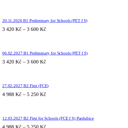
Tento
produkt
20.11.2026 B1 Preliminary for Schools (PET f S)
má
více
Rozpětí
3 420
Kč
–
3 600
Kč
variant.
cen:
Možnosti
3
lze
Tento
420 Kč
vybrat
produkt
na
až
06.02.2027 B1 Preliminary for Schools (PET f S)
má
stránce
3
více
Rozpětí
3 420
Kč
–
3 600
Kč
produktu
variant.
600 Kč
cen:
Možnosti
3
lze
Tento
420 Kč
vybrat
produkt
na
až
27.02.2027 B2 First (FCE)
má
stránce
3
více
Rozpětí
4 988
Kč
–
5 250
Kč
produktu
variant.
600 Kč
cen:
Možnosti
4
lze
Tento
988 Kč
vybrat
produkt
na
až
12.03.2027 B2 First for Schools (FCE f S) Pardubice
má
stránce
5
více
Rozpětí
4 988
Kč
–
5 250
Kč
produktu