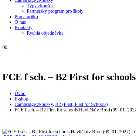
Cambridge zkoušky
Typy zkoušek
Partnerský program pro školy
Pomaturitko
O nás
Kontakty
Rychlá objednávka
0
0
FCE f sch. – B2 First for school
Úvod
E-shop
Cambridge zkoušky
,
B2 (First, First for Schools)
FCE f sch. – B2 First for schools Havlíčkův Brod (09. 01. 202