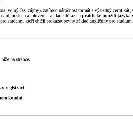
.
ta jako škola, volný čas, zájmy), zatímco náročnost formá
 psaní, poslech a mluvení – a klade důraz na
praktické použití jazyka 
 pro studenty, kteří chtějí prokázat pevný základ angličtiny pro studium,
2
níže na stránce.
y registrací
.
ínem konání
.