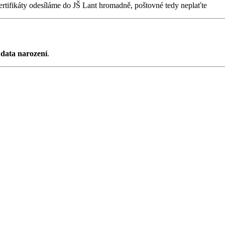
ertifikáty odesíláme do JŠ Lant hromadně, poštovné tedy neplaťte
ě
data narození
.