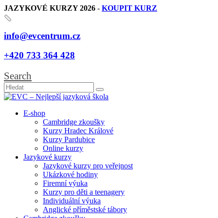
JAZYKOVÉ KURZY 2026
-
KOUPIT KURZ
info@evcentrum.cz
+420 733 364 428
Search
E-shop
Cambridge zkoušky
Kurzy Hradec Králové
Kurzy Pardubice
Online kurzy
Jazykové kurzy
Jazykové kurzy pro veřejnost
Ukázkové hodiny
Firemní výuka
Kurzy pro děti a teenagery
Individuální výuka
Anglické příměstské tábory