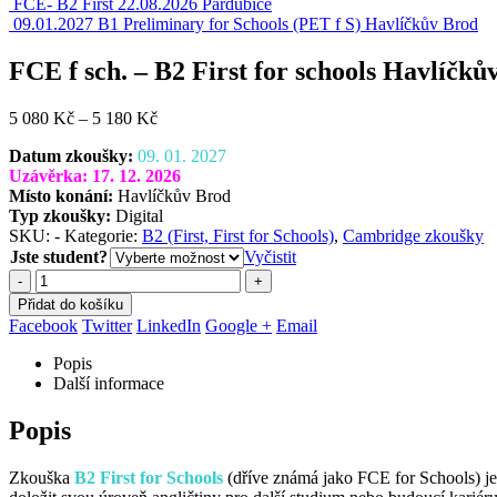
FCE- B2 First 22.08.2026 Pardubice
09.01.2027 B1 Preliminary for Schools (PET f S) Havlíčkův Brod
FCE f sch. – B2 First for schools Havlíčkův
Rozpětí
5 080
Kč
–
5 180
Kč
cen:
Datum zkoušky:
09. 01. 2027
5
Uzávěrka: 17. 12. 2026
080 Kč
Místo konání:
Havlíčkův Brod
až
Typ zkoušky:
Digital
5
SKU:
-
Kategorie:
B2 (First, First for Schools)
,
Cambridge zkoušky
180 Kč
Jste student?
Vyčistit
-
+
Přidat do košíku
Facebook
Twitter
LinkedIn
Google +
Email
Popis
Další informace
Popis
Zkouška
B2 First for Schools
(dříve známá jako FCE for Schools) je m