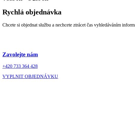
variant.
250 Kč
cen:
Možnosti
Rychlá objednávka
4
lze
988 Kč
vybrat
na
až
Chcete si objednat službu a nechcete ztrácet čas vyhledáváním infor
stránce
5
produktu
250 Kč
Zavolejte nám
+420 733 364 428
VYPLNIT OBJEDNÁVKU