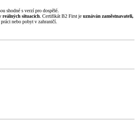
t a výsledný certifikát jsou shodné s verzí pro dospělé.
v reálných situacích
. Certifikát B2 First je
uznáván zaměstnavateli,
 práci nebo pobyt v zahraničí.