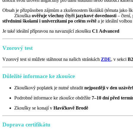
doložit svou úroveň angličtiny pro další studium nebo budoucí kariéru
Obsah je přizpůsoben zájmům a zkušenostem školáků (téma
Zkouška
ověřuje všechny čtyři jazykové dovednosti
– čtení,
středními školami i univerzitami po celém světě
a je ideální volbou
Je také ideální přípravou na navazující zkoušku
C1 Advanced
Vzorový test
Vzorový test si můžete stáhnout na našich stránkách
ZDE
, v sekci
B
Důležité informace ke zkoušce
Zkouškový poplatek je nutné uhradit
nejpozději v den uzávěrk
Podrobné informace ke zkoušce obdržíte
7–10 dní před term
Zkoušky se konají v
Havíčkově Brodě
Doprava certifikátu