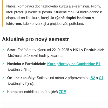
Nabízí kombinaci docházkového kurzu a e-learningu. Pro ty,
kteří preferují rychlejší posun. Studenti mají 24 hodin denně k
dispozici on-line kurz, který
1× týdně doplní hodinou s
lektorem
, kde konverzují a projdou vše potřebné.
Aktuálně pro nový semestr
✓
Start:
Začínáme v týdnu od
22. 9. 2025 v HK i v Pardubicích
.
Možnost ukázkové hodiny zdarma!
✓
Novinka v Pardubicích:
Kurz přípravy na Cambridge B1
(začíná v říjnu).
✓
On-line zkoušky:
Stále volná místa v přípravách na
B2
a
C1
!
(začínají v říjnu).
✓
Kompletní nabídku kurzů najdeš
ZDE
.