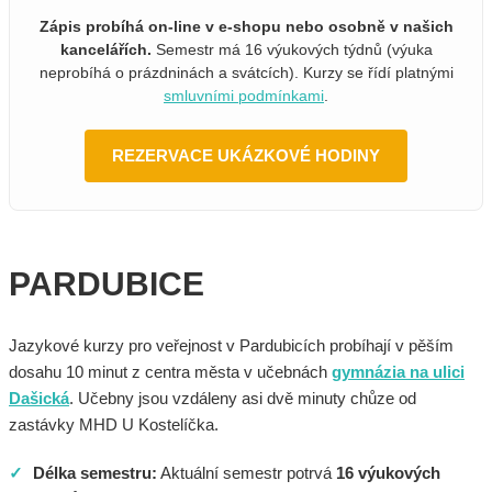
Zápis probíhá on-line v e-shopu nebo osobně v našich
kancelářích.
Semestr má 16 výukových týdnů (výuka
neprobíhá o prázdninách a svátcích). Kurzy se řídí platnými
smluvními podmínkami
.
REZERVACE UKÁZKOVÉ HODINY
PARDUBICE
Jazykové kurzy pro veřejnost v Pardubicích probíhají v pěším
dosahu 10 minut z centra města v učebnách
gymnázia na ulici
Dašická
. Učebny jsou vzdáleny asi dvě minuty chůze od
zastávky MHD U Kostelíčka.
✓
Délka semestru:
Aktuální semestr potrvá
16 výukových