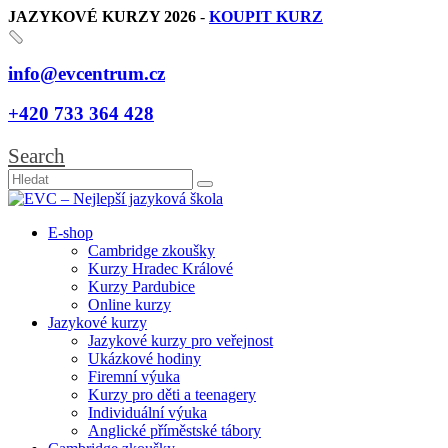
JAZYKOVÉ KURZY 2026
-
KOUPIT KURZ
info@evcentrum.cz
+420 733 364 428
Search
E-shop
Cambridge zkoušky
Kurzy Hradec Králové
Kurzy Pardubice
Online kurzy
Jazykové kurzy
Jazykové kurzy pro veřejnost
Ukázkové hodiny
Firemní výuka
Kurzy pro děti a teenagery
Individuální výuka
Anglické příměstské tábory