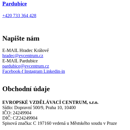
Pardubice
+420 733 364 428
Napište nám
E-MAIL Hradec Králové
hradec@evcentrum.cz
E-MAIL Pardubice
pardubice@evcentrum.cz
Facebook-f
Instagram
Linkedin-in
Obchodní údaje
EVROPSKÉ VZDĚLÁVACÍ CENTRUM, s.r.o.
Sídlo: Dopravní 500/9, Praha 10, 10400
IČO: 24249904
DIČ: CZ24249904
Spisová značka: C 197160 vedená u Městského soudu v Praze