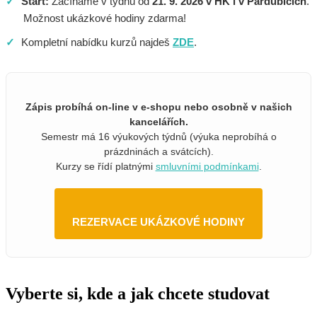
✓
Start:
Začínáme v týdnu od
21. 9. 2026 v HK i v Pardubicích
.
Možnost ukázkové hodiny zdarma!
✓
Kompletní nabídku kurzů najdeš
ZDE
.
Zápis probíhá on-line v e-shopu nebo osobně v našich
kancelářích.
Semestr má 16 výukových týdnů (výuka neprobíhá o
prázdninách a svátcích).
Kurzy se řídí platnými
smluvními podmínkami
.
REZERVACE UKÁZKOVÉ HODINY
Vyberte si, kde a jak chcete studovat