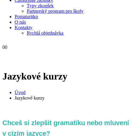
Cambridge zkoušky
Typy zkoušek
Partnerský program pro školy
Pomaturitko
O nás
Kontakty
Rychlá objednávka
0
0
Jazykové kurzy
Úvod
Jazykové kurzy
Chceš si zlepšit gramatiku nebo mluvení
v cizím jazyce?