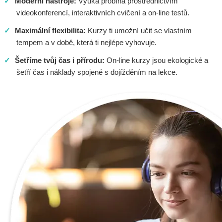
✓
Moderní nástroje:
Výuka probíhá prostřednictvím
videokonferencí, interaktivních cvičení a on-line testů.
✓
Maximální flexibilita:
Kurzy ti umožní učit se vlastním
tempem a v době, která ti nejlépe vyhovuje.
✓
Šetříme tvůj čas i přírodu:
On-line kurzy jsou ekologické a
šetří čas i náklady spojené s dojížděním na lekce.