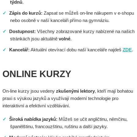
týdnů
.
✓
Zápis do kurzů:
Zapsat se můžeš on-line nákupem v e-shopu
nebo osobně v naší kanceláři přímo na gymnáziu.
✓
Dostupnost:
Všechny zobrazované kurzy nabízené na našich
stránkách jsou aktuálně
volné
.
✓
Kancelář:
Aktuální otevírací dobu naší kanceláře najdeš
ZDE
.
ONLINE KURZY
On-line kurzy jsou vedeny
zkušenými lektory
, kteří mají bohatou
praxi s výukou jazyků a využívají moderní technologie pro
interaktivní a efektivní vzdělávání.
✓
Široká nabídka jazyků:
Můžeš se učit angličtinu, němčinu,
španělštinu, francouzštinu, ruštinu a další jazyky.