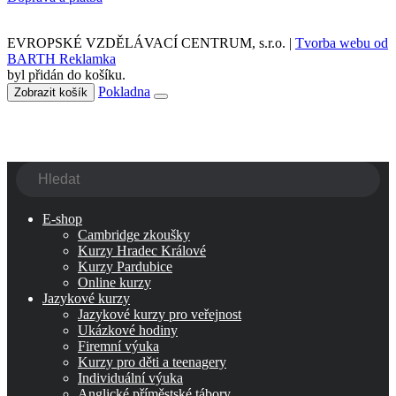
EVROPSKÉ VZDĚLÁVACÍ CENTRUM, s.r.o. |
Tvorba webu od
BARTH Reklamka
byl přidán do košíku.
Pokladna
Zobrazit košík
E-shop
Cambridge zkoušky
Kurzy Hradec Králové
Kurzy Pardubice
Online kurzy
Jazykové kurzy
Jazykové kurzy pro veřejnost
Ukázkové hodiny
Firemní výuka
Kurzy pro děti a teenagery
Individuální výuka
Anglické příměstské tábory