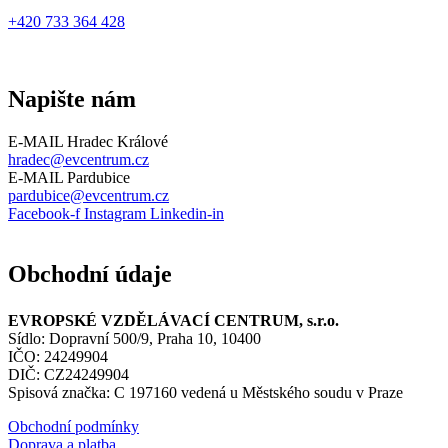
+420 733 364 428
Napište nám
E-MAIL Hradec Králové
hradec@evcentrum.cz
E-MAIL Pardubice
pardubice@evcentrum.cz
Facebook-f
Instagram
Linkedin-in
Obchodní údaje
EVROPSKÉ VZDĚLÁVACÍ CENTRUM, s.r.o.
Sídlo: Dopravní 500/9, Praha 10, 10400
IČO: 24249904
DIČ: CZ24249904
Spisová značka: C 197160 vedená u Městského soudu v Praze
Obchodní podmínky
Doprava a platba