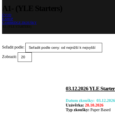
A1- (YLE Starters)
ÚVOD
E-SHOP
CAMBRIDGE ZKOUŠKY
A1- (YLE STARTERS)
Seřadit podle:
Zobrazit:
03.12.2026 YLE Starter
Datum zkoušky: 03.12.2026
Uzávěrka:
28.10.2026
Typ zkoušky:
Paper Based