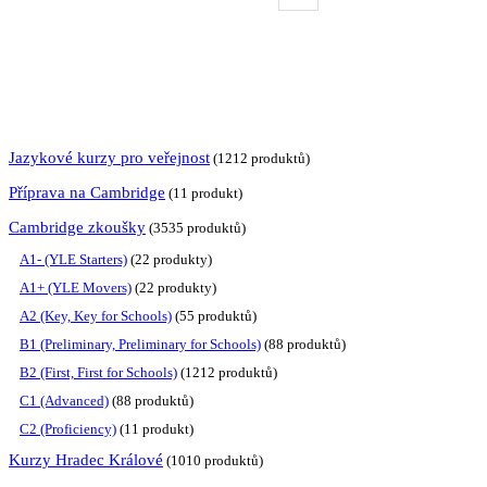
Jazykové kurzy pro veřejnost
12
12 produktů
Příprava na Cambridge
1
1 produkt
Cambridge zkoušky
35
35 produktů
A1- (YLE Starters)
2
2 produkty
A1+ (YLE Movers)
2
2 produkty
A2 (Key, Key for Schools)
5
5 produktů
B1 (Preliminary, Preliminary for Schools)
8
8 produktů
B2 (First, First for Schools)
12
12 produktů
C1 (Advanced)
8
8 produktů
C2 (Proficiency)
1
1 produkt
Kurzy Hradec Králové
10
10 produktů