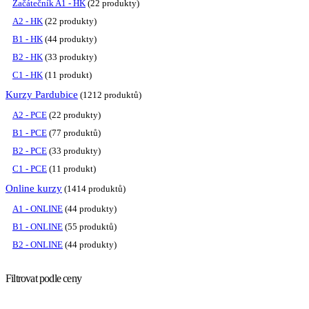
Začátečník A1 - HK
2
2 produkty
A2 - HK
2
2 produkty
B1 - HK
4
4 produkty
B2 - HK
3
3 produkty
C1 - HK
1
1 produkt
Kurzy Pardubice
12
12 produktů
A2 - PCE
2
2 produkty
B1 - PCE
7
7 produktů
B2 - PCE
3
3 produkty
C1 - PCE
1
1 produkt
Online kurzy
14
14 produktů
A1 - ONLINE
4
4 produkty
B1 - ONLINE
5
5 produktů
B2 - ONLINE
4
4 produkty
Filtrovat podle ceny